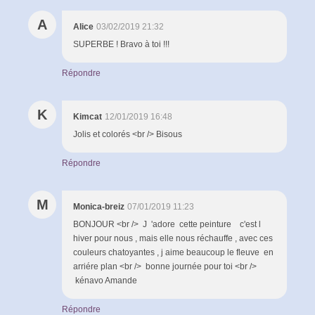
A
Alice
03/02/2019 21:32
SUPERBE ! Bravo à toi !!!
Répondre
K
Kimcat
12/01/2019 16:48
Jolis et colorés <br /> Bisous
Répondre
M
Monica-breiz
07/01/2019 11:23
BONJOUR <br /> J 'adore cette peinture c'est l
hiver pour nous , mais elle nous réchauffe , avec ces
couleurs chatoyantes , j aime beaucoup le fleuve en
arriére plan <br /> bonne journée pour toi <br />
kénavo Amande
Répondre