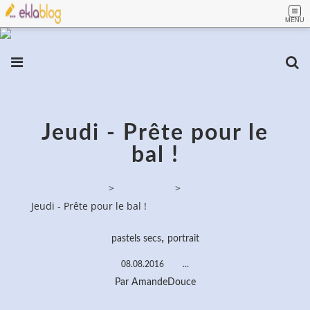
MENU
Jeudi - Prête pour le
bal !
PassionPeinture
>
Pastels secs
>
Jeudi - Prête pour le bal !
,
pastels secs
portrait
08.08.2016
…
Par AmandeDouce