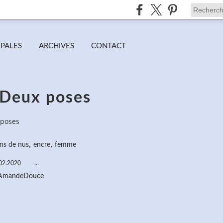
IPALES
ARCHIVES
CONTACT
 Deux poses
 poses
,
,
ins de nus
encre
femme
02.2020
…
 AmandeDouce