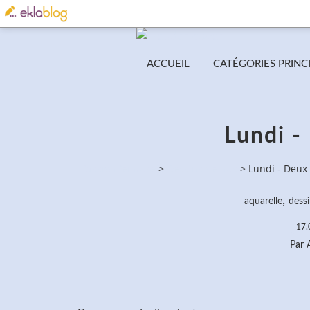
ACCUEIL
CATÉGORIES PRINC
Lundi -
PassionPeinture
>
Dessins de nus
>
Lundi - Deux
,
aquarelle
dess
17.
Par