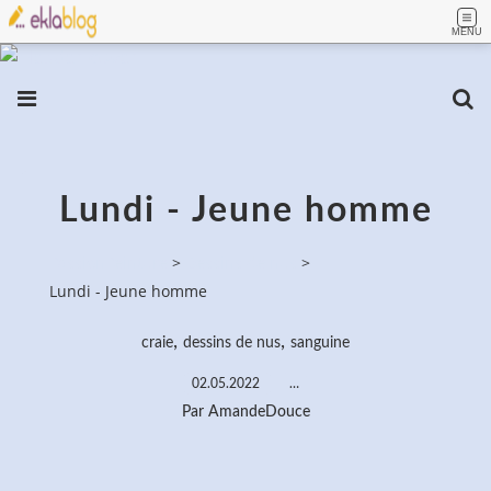
MENU
Lundi - Jeune homme
PassionPeinture
>
Dessins de nus
>
Lundi - Jeune homme
,
,
craie
dessins de nus
sanguine
02.05.2022
…
Par AmandeDouce