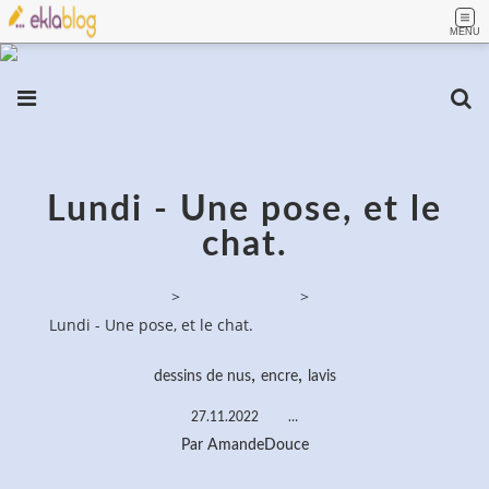
MENU
Lundi - Une pose, et le
chat.
PassionPeinture
>
Dessins de nus
>
Lundi - Une pose, et le chat.
,
,
dessins de nus
encre
lavis
27.11.2022
…
Par AmandeDouce