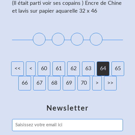
(Il était parti voir ses copains ) Encre de Chine
et lavis sur papier aquarelle 32 x 46
Lire la suite
<<
<
10
20
30
40
50
60
61
62
63
64
65
66
67
68
69
70
80
90
100
>
>>
Newsletter