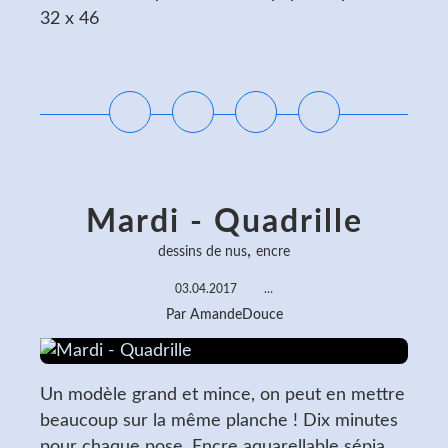
32 x 46
Lire la suite
Mardi - Quadrille
,
dessins de nus
encre
03.04.2017
…
Par AmandeDouce
Un modèle grand et mince, on peut en mettre
beaucoup sur la même planche ! Dix minutes
pour chaque pose. Encre aquarellable sépia,