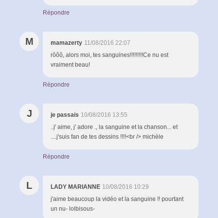
Répondre
M
mamazerty
11/08/2016 22:07
rôôô, alors moi, tes sanguines!!!!!!!!!Ce nu est
vraiment beau!
Répondre
J
je passais
10/08/2016 13:55
..j' aime, j' adore ., la sanguine et la chanson... et
....j'suis fan de tes dessins !!!!<br /> michèle
Répondre
L
LADY MARIANNE
10/08/2016 10:29
j'aime beaucoup la vidéo et la sanguine !! pourtant
un nu- lolbisous-