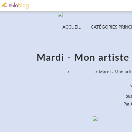
ACCUEIL
CATÉGORIES PRINC
Mardi - Mon artiste 
PassionPeinture
>
Vie d'artiste
>
Mardi - Mon arti
v
28.
Par