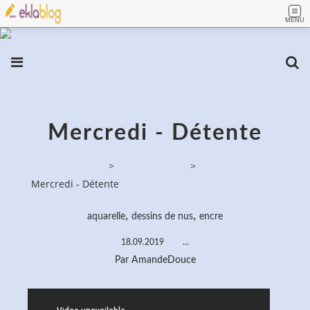
MENU
Mercredi - Détente
PassionPeinture
>
Dessins de nus
>
Mercredi - Détente
,
,
aquarelle
dessins de nus
encre
18.09.2019
…
Par AmandeDouce