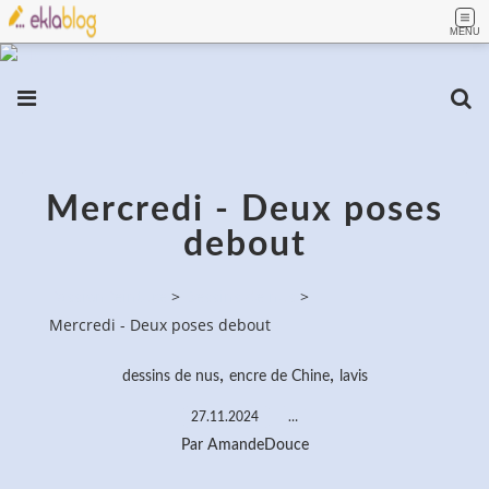
MENU
Mercredi - Deux poses
debout
PassionPeinture
>
Dessins de nus
>
Mercredi - Deux poses debout
,
,
dessins de nus
encre de Chine
lavis
27.11.2024
…
Par AmandeDouce