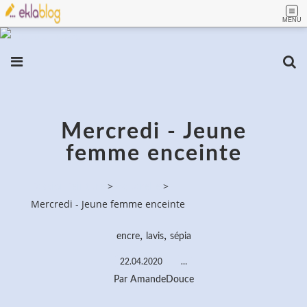
MENU
Mercredi - Jeune
femme enceinte
PassionPeinture
>
Aquarelle
>
Mercredi - Jeune femme enceinte
,
,
encre
lavis
sépia
22.04.2020
…
Par AmandeDouce