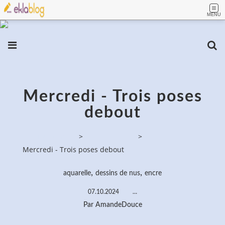
MENU
Mercredi - Trois poses
debout
PassionPeinture
>
Dessins de nus
>
Mercredi - Trois poses debout
,
,
aquarelle
dessins de nus
encre
07.10.2024
…
Par AmandeDouce