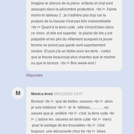
imagine le silence de la pièce enfants et chat sont
assoupis dans la pénombre protectrice .<br /> J'aime
moins le tableau 2 : je n'adhère pas trop car la
posture de la liseuse n'est pas très vraisemblable .
<br /> Quant à la terre cuite , elle s'inscrit bien dans
ce choix .et elle est superbe : le plaisir de lire y est
palpable et les plis du vêtement auxquels la jeune
femme ne prend pas garde sont superbement
rendus .Et puis j'ai un faible pour les terre - cuites
que je trouve beaucoup plus vivantes que le marbre
ou que le bronze .<br /> Bon week-end !
Répondre
M
Monica-breiz
09/12/2023 19:07
Bonsoir <br /> que de belles oeuvres <br /> alors
je suis indésice <br /> et le tableau, ..............ou
oeuvre que je préfére <br /> c'est la terre cuite <br
/> j 'adore les oeuvres en terre cuite <br /> merci
pour le partage de tes trouvailles <br /> c'est
toujours une découverte chez toi <br /> bises