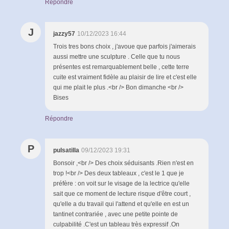
Répondre
J
jazzy57
10/12/2023 16:44
Trois tres bons choix , j'avoue que parfois j'aimerais
aussi mettre une sculpture . Celle que tu nous
présentes est remarquablement belle , cette terre
cuite est vraiment fidèle au plaisir de lire et c'est elle
qui me plait le plus .<br /> Bon dimanche <br />
Bises
Répondre
P
pulsatilla
09/12/2023 19:31
Bonsoir ,<br /> Des choix séduisants .Rien n'est en
trop !<br /> Des deux tableaux , c'est le 1 que je
préfère : on voit sur le visage de la lectrice qu'elle
sait que ce moment de lecture risque d'être court ,
qu'elle a du travail qui l'attend et qu'elle en est un
tantinet contrariée , avec une petite pointe de
culpabilité .C'est un tableau très expressif .On