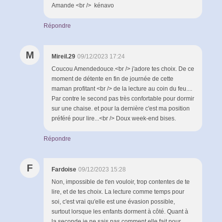
Amande <br /> kénavo
Répondre
M
Mireil.29
09/12/2023 17:24
Coucou Amendedouce.<br /> j'adore tes choix. De ce
moment de détente en fin de journée de cette
maman profitant <br /> de la lecture au coin du feu....
Par contre le second pas très confortable pour dormir
sur une chaise. et pour la dernière c'est ma position
préféré pour lire...<br /> Doux week-end bises.
Répondre
F
Fardoise
09/12/2023 15:28
Non, impossible de t'en vouloir, trop contentes de te
lire, et de tes choix. La lecture comme temps pour
soi, c'est vrai qu'elle est une évasion possible,
surtout lorsque les enfants dorment à côté. Quant à
la seconde je ne sais pas comment elle fait pour