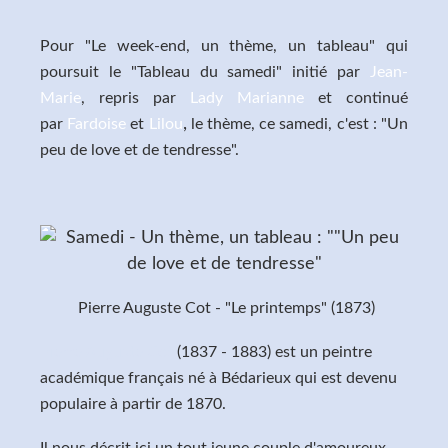
Pour "Le week-end, un thème, un tableau" qui
poursuit le "Tableau du samedi" initié par
Jean-
Marie
, repris par
Lady Marianne
et continué
,
par
Fardoise
et
Lilou
le thème, ce samedi, c'est : "Un
peu de love et de tendresse".
Pierre Auguste Cot - "Le printemps" (1873)
Pierre Auguste Cot
(1837 - 1883) est un peintre
académique français né à Bédarieux qui est devenu
populaire à partir de 1870.
Il nous décrit ici un tout jeune couple d'amoureux