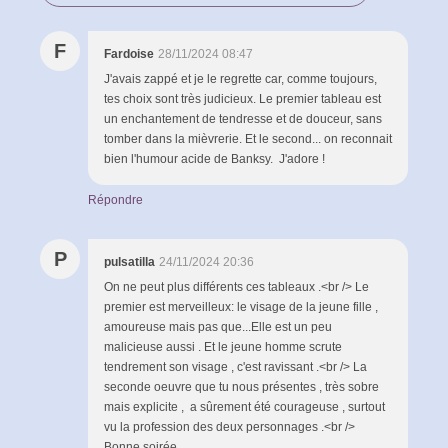
F
Fardoise
28/11/2024 08:47
J'avais zappé et je le regrette car, comme toujours,
tes choix sont très judicieux. Le premier tableau est
un enchantement de tendresse et de douceur, sans
tomber dans la mièvrerie. Et le second... on reconnait
bien l'humour acide de Banksy. J'adore !
Répondre
P
pulsatilla
24/11/2024 20:36
On ne peut plus différents ces tableaux .<br /> Le
premier est merveilleux: le visage de la jeune fille ,
amoureuse mais pas que...Elle est un peu
malicieuse aussi . Et le jeune homme scrute
tendrement son visage , c'est ravissant .<br /> La
seconde oeuvre que tu nous présentes , très sobre
mais explicite , a sûrement été courageuse , surtout
vu la profession des deux personnages .<br />
Bonne soirée