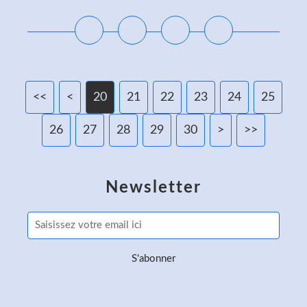
<<
<
10
20
21
22
23
24
25
26
27
28
29
30
40
50
60
70
80
90
>
>>
Newsletter