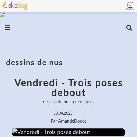
MENU
dessins de nus
Vendredi - Trois poses
debout
,
,
dessins de nus
encre
lavis
30.04.2023
…
Par AmandeDouce