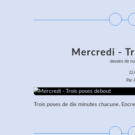
L
Mercredi - T
dessins de nu
22.
Par
Trois poses de dix minutes chacune. Encre 
L