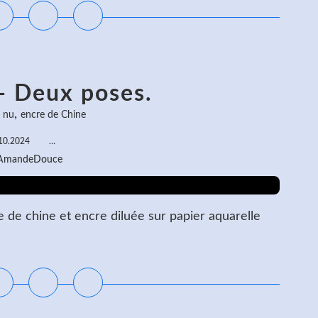
- Deux poses.
,
e nu
encre de Chine
10.2024
…
 AmandeDouce
de chine et encre diluée sur papier aquarelle
ire la suite