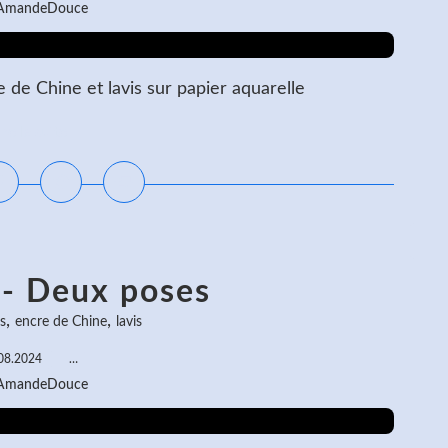
 AmandeDouce
de Chine et lavis sur papier aquarelle
ire la suite
 - Deux poses
,
,
s
encre de Chine
lavis
08.2024
…
 AmandeDouce