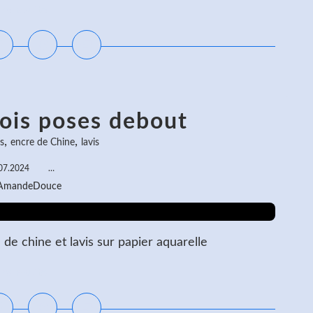
ire la suite
rois poses debout
,
,
s
encre de Chine
lavis
07.2024
…
 AmandeDouce
de chine et lavis sur papier aquarelle
ire la suite