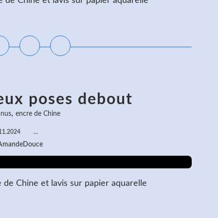
de Chine et lavis sur papier aquarelle
ire la suite
eux poses debout
,
 nus
encre de Chine
11.2024
…
 AmandeDouce
e Chine et lavis sur papier aquarelle
ire la suite