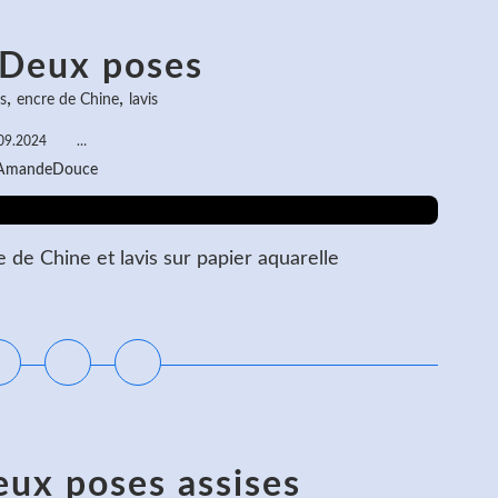
 Deux poses
,
,
s
encre de Chine
lavis
09.2024
…
 AmandeDouce
de Chine et lavis sur papier aquarelle
ire la suite
eux poses assises