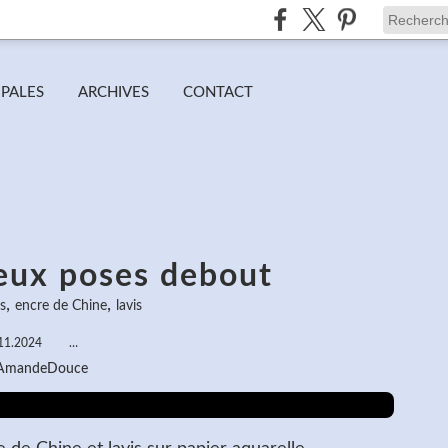
IPALES
ARCHIVES
CONTACT
eux poses debout
,
,
s
encre de Chine
lavis
11.2024
…
 AmandeDouce