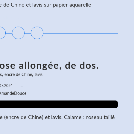
de Chine et lavis sur papier aquarelle
ire la suite
ose allongée, de dos.
,
,
s
encre de Chine
lavis
07.2024
…
 AmandeDouce
(encre de Chine) et lavis. Calame : roseau taillé