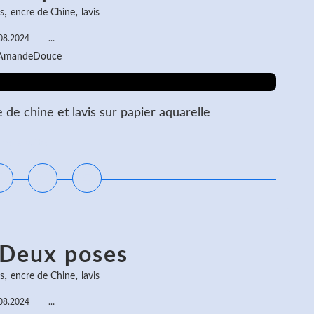
,
,
s
encre de Chine
lavis
08.2024
…
 AmandeDouce
de chine et lavis sur papier aquarelle
ire la suite
 Deux poses
,
,
s
encre de Chine
lavis
08.2024
…