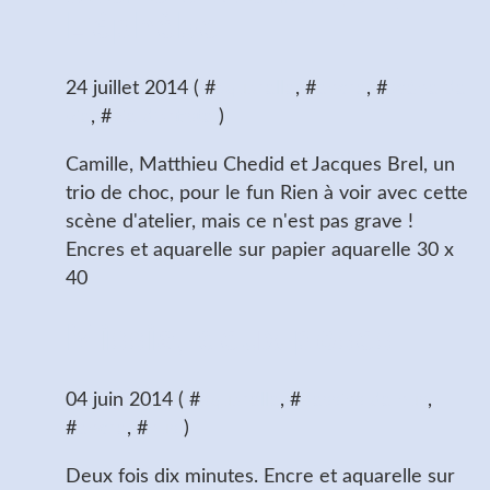
L'éphèbe
24 juillet 2014 ( #
aquarelle
, #
encre
, #
scène de
vie
, #
vie d'artiste
)
Camille, Matthieu Chedid et Jacques Brel, un
trio de choc, pour le fun Rien à voir avec cette
scène d'atelier, mais ce n'est pas grave !
Encres et aquarelle sur papier aquarelle 30 x
40
Missia, deux poses
04 juin 2014 ( #
aquarelle
, #
dessins de nus
,
#
encre
, #
nus
)
Deux fois dix minutes. Encre et aquarelle sur