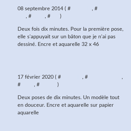
08 septembre 2014 ( #
aquarelle
, #
dessins de
nus
, #
encre
, #
nus
)
Deux fois dix minutes. Pour la première pose,
elle s'appuyait sur un bâton que je n'ai pas
dessiné. Encre et aquarelle 32 x 46
Lundi - Deux poses
17 février 2020 ( #
aquarelle
, #
dessins de nus
,
#
encre
, #
femme
)
Deux poses de dix minutes. Un modèle tout
en douceur. Encre et aquarelle sur papier
aquarelle
Scène d'atelier (63) :