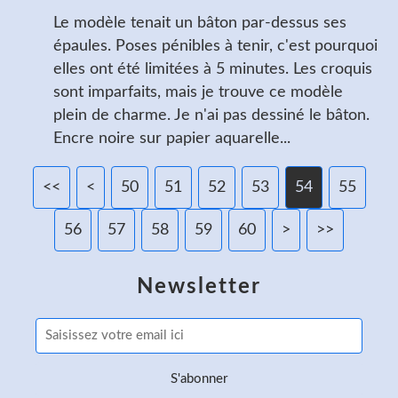
Le modèle tenait un bâton par-dessus ses
épaules. Poses pénibles à tenir, c'est pourquoi
elles ont été limitées à 5 minutes. Les croquis
sont imparfaits, mais je trouve ce modèle
plein de charme. Je n'ai pas dessiné le bâton.
Encre noire sur papier aquarelle...
<<
<
10
20
30
40
50
51
52
53
54
55
56
57
58
59
60
70
80
90
100
>
>>
Newsletter