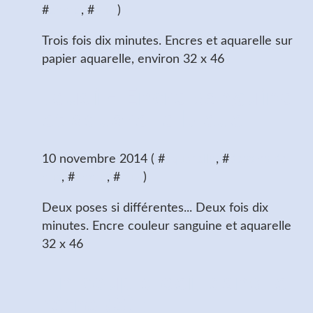
#
encre
, #
nus
)
Trois fois dix minutes. Encres et aquarelle sur
papier aquarelle, environ 32 x 46
Jeudi - Encre sanguine
et aquarelle bleue
10 novembre 2014 ( #
aquarelle
, #
dessins de
nus
, #
encre
, #
nus
)
Deux poses si différentes... Deux fois dix
minutes. Encre couleur sanguine et aquarelle
32 x 46
Un coup d'oeil dans le
rétro (3) :