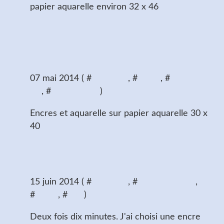
papier aquarelle environ 32 x 46
Scène d'atelier (60) :
La robe de satin vert
07 mai 2014 ( #
aquarelle
, #
encre
, #
scène de
vie
, #
vie d'artiste
)
Encres et aquarelle sur papier aquarelle 30 x
40
Sanguine et outremer
15 juin 2014 ( #
aquarelle
, #
dessins de nus
,
#
encre
, #
nus
)
Deux fois dix minutes. J'ai choisi une encre