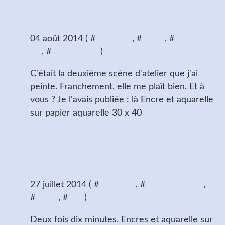
Concentration
04 août 2014 ( #
aquarelle
, #
encre
, #
scène de
vie
, #
vie d'artiste
)
C'était la deuxième scène d'atelier que j'ai
peinte. Franchement, elle me plaît bien. Et à
vous ? Je l'avais publiée : là Encre et aquarelle
sur papier aquarelle 30 x 40
Clotilde, deux poses
debout
27 juillet 2014 ( #
aquarelle
, #
dessins de nus
,
#
encre
, #
nus
)
Deux fois dix minutes. Encres et aquarelle sur