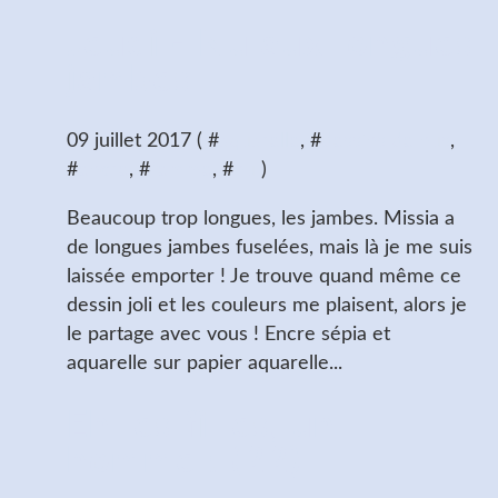
Jeudi - Nu aux longues
jambes
09 juillet 2017 ( #
aquarelle
, #
dessins de nus
,
#
encre
, #
femme
, #
nu
)
Beaucoup trop longues, les jambes. Missia a
de longues jambes fuselées, mais là je me suis
laissée emporter ! Je trouve quand même ce
dessin joli et les couleurs me plaisent, alors je
le partage avec vous ! Encre sépia et
aquarelle sur papier aquarelle...
Eh les filles, un
homme ! (22)