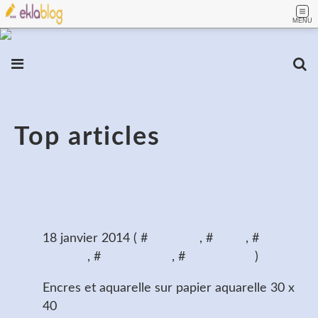
MENU
Top articles
Scène d'atelier (53) :
Les deux soeurs
18 janvier 2014 ( #
aquarelle
, #
encre
, #
scène
d'atelier
, #
scène de vie
, #
vie d'artiste
)
Encres et aquarelle sur papier aquarelle 30 x
40