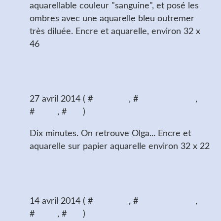
aquarellable couleur "sanguine", et posé les
ombres avec une aquarelle bleu outremer
très diluée. Encre et aquarelle, environ 32 x
46
Jambes en raccourci
27 avril 2014 ( #
aquarelle
, #
dessins de nus
,
#
encre
, #
nus
)
Dix minutes. On retrouve Olga... Encre et
aquarelle sur papier aquarelle environ 32 x 22
Missia deux fois
14 avril 2014 ( #
aquarelle
, #
dessins de nus
,
#
encre
, #
nus
)