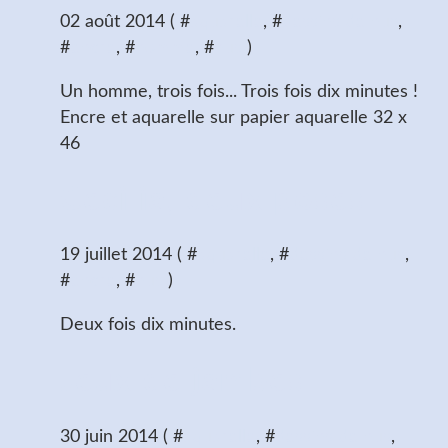
02 août 2014 ( #
aquarelle
, #
dessins de nus
,
#
encre
, #
homme
, #
nus
)
Un homme, trois fois... Trois fois dix minutes !
Encre et aquarelle sur papier aquarelle 32 x
46
Cecilia, deux poses
19 juillet 2014 ( #
aquarelle
, #
dessins de nus
,
#
encre
, #
nus
)
Deux fois dix minutes.
Jeux de jambes
30 juin 2014 ( #
aquarelle
, #
dessins de nus
,