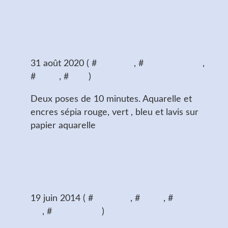
Lundi - (1 modèle et 1
chat) x 2
31 août 2020 ( #
aquarelle
, #
dessins de nus
,
#
encre
, #
lavis
)
Deux poses de 10 minutes. Aquarelle et
encres sépia rouge, vert , bleu et lavis sur
papier aquarelle
Scène d'atelier (61 fin)
Recto verso
19 juin 2014 ( #
aquarelle
, #
encre
, #
scènes de
vie
, #
vie d'artiste
)