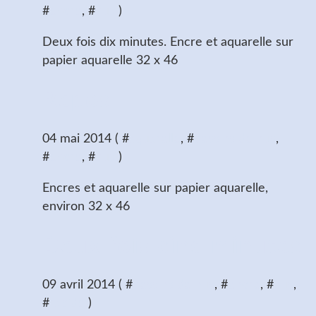
#
encre
, #
nus
)
Deux fois dix minutes. Encre et aquarelle sur
papier aquarelle 32 x 46
Repos
04 mai 2014 ( #
aquarelle
, #
dessins de nus
,
#
encre
, #
nus
)
Encres et aquarelle sur papier aquarelle,
environ 32 x 46
Deux fois cinq minutes
09 avril 2014 ( #
dessins de nus
, #
encre
, #
nus
,
#
rapide
)