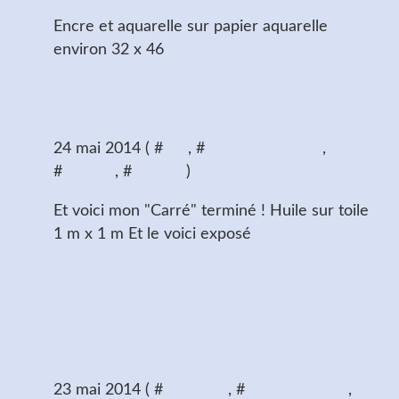
Encre et aquarelle sur papier aquarelle
environ 32 x 46
Carré de Dames (FIN)
24 mai 2014 ( #
nus
, #
peinture à l'huile
,
#
portrait
, #
séance
)
Et voici mon "Carré" terminé ! Huile sur toile
1 m x 1 m Et le voici exposé
Cecilia, deux poses
couchées en
raccourcis
23 mai 2014 ( #
aquarelle
, #
dessins de nus
,