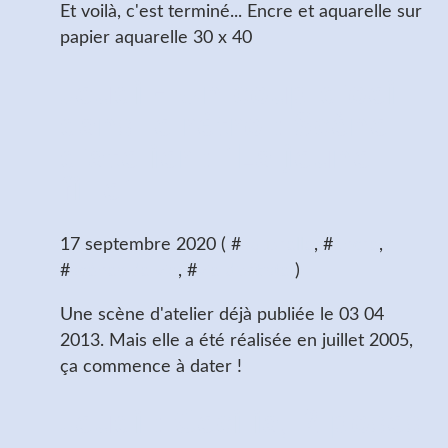
Et voilà, c'est terminé... Encre et aquarelle sur
papier aquarelle 30 x 40
Jeudi - Un coup d'oeil
dans le rétro : Scène
d'atelier : "La jeune
fille"
17 septembre 2020 ( #
aquarelle
, #
encre
,
#
scènes de vie
, #
vie d'artiste
)
Une scène d'atelier déjà publiée le 03 04
2013. Mais elle a été réalisée en juillet 2005,
ça commence à dater !
Jeudi : Cecilia, 2 poses