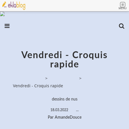
MENU
Vendredi - Croquis
rapide
PassionPeinture
>
Dessins de nus
>
Vendredi - Croquis rapide
dessins de nus
18.03.2022
…
Par AmandeDouce