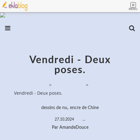
MENU
Vendredi - Deux
poses.
PassionPeinture
>
Dessins de nus
>
Vendredi - Deux poses.
,
dessins de nu
encre de Chine
27.10.2024
…
Par AmandeDouce