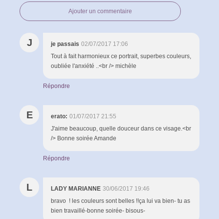
Ajouter un commentaire
J
je passais
02/07/2017 17:06
Tout à fait harmonieux ce portrait, superbes couleurs,
oubliée l'anxiété ..<br /> michèle
Répondre
E
erato:
01/07/2017 21:55
J'aime beaucoup, quelle douceur dans ce visage.<br
/> Bonne soirée Amande
Répondre
L
LADY MARIANNE
30/06/2017 19:46
bravo ! les couleurs sont belles !!ça lui va bien- tu as
bien travaillé-bonne soirée- bisous-