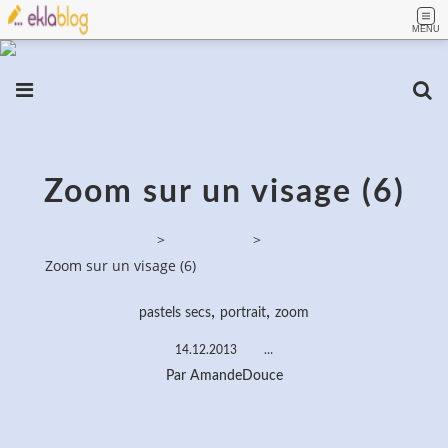
MENU
Zoom sur un visage (6)
PassionPeinture
>
Pastels secs
>
Zoom sur un visage (6)
,
,
pastels secs
portrait
zoom
14.12.2013
…
Par AmandeDouce