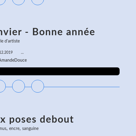
nvier - Bonne année
ie d'artiste
12.2019
…
 AmandeDouce
ux poses debout
,
,
 nus
encre
sanguine