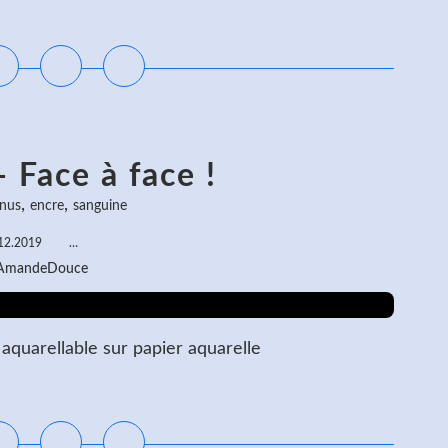
ire la suite
 Face à face !
,
,
 nus
encre
sanguine
12.2019
…
 AmandeDouce
 aquarellable sur papier aquarelle
ire la suite