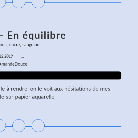
- En équilibre
,
,
 nus
encre
sanguine
12.2019
…
 AmandeDouce
cile à rendre, on le voit aux hésitations de mes
le sur papier aquarelle
ire la suite