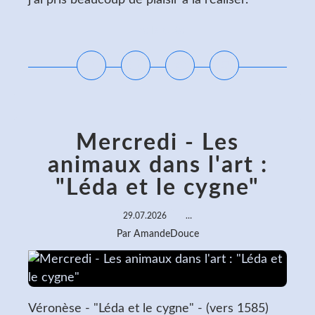
j'ai pris beaucoup de plaisir à la réaliser.
Lire la suite
Mercredi - Les
animaux dans l'art :
"Léda et le cygne"
29.07.2026
…
Par AmandeDouce
Véronèse - "Léda et le cygne" - (vers 1585)