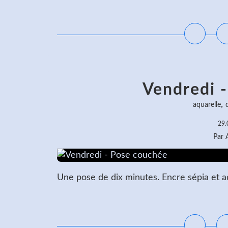
L
Vendredi 
,
aquarelle
29.
Par
Une pose de dix minutes. Encre sépia et aq
L