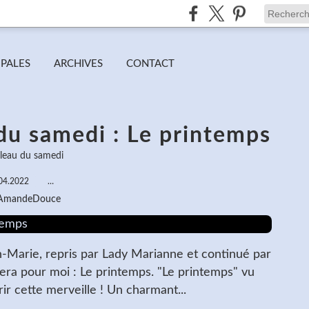
IPALES
ARCHIVES
CONTACT
du samedi : Le printemps
bleau du samedi
04.2022
…
 AmandeDouce
an-Marie, repris par Lady Marianne et continué par
sera pour moi : Le printemps. "Le printemps" vu
ir cette merveille ! Un charmant...