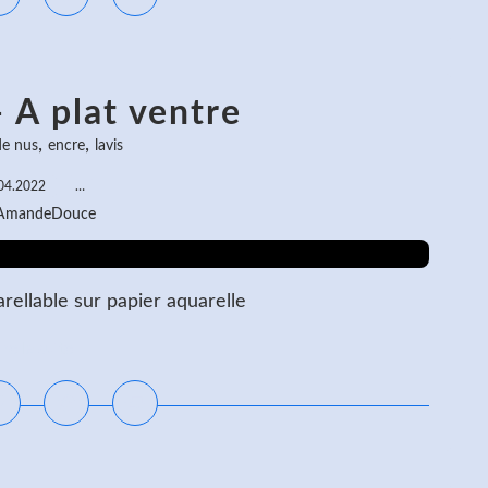
 A plat ventre
,
,
de nus
encre
lavis
04.2022
…
 AmandeDouce
rellable sur papier aquarelle
ire la suite