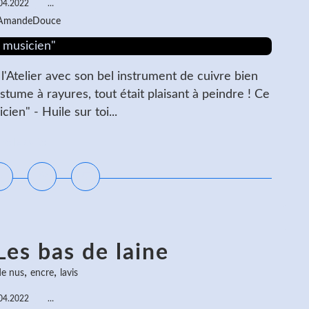
04.2022
…
 AmandeDouce
l'Atelier avec son bel instrument de cuivre bien
stume à rayures, tout était plaisant à peindre ! Ce
ien" - Huile sur toi...
ire la suite
Les bas de laine
,
,
de nus
encre
lavis
04.2022
…