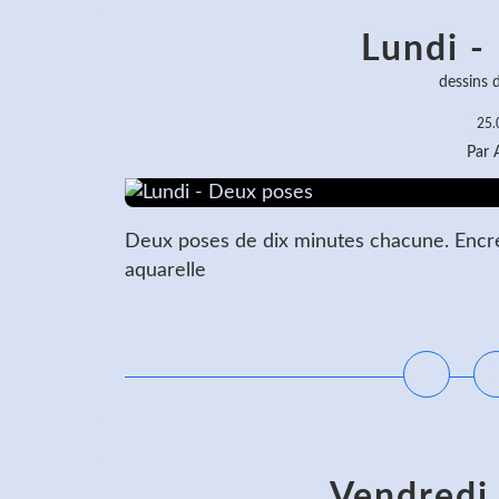
Lundi -
dessins 
25.
Par
Deux poses de dix minutes chacune. Encre n
aquarelle
L
Vendredi