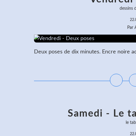
dessins 
22.
Par
Deux poses de dix minutes. Encre noire aqu
L
Samedi - Le t
le ta
22.