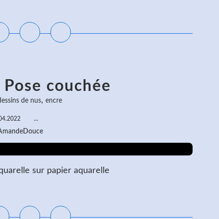
ire la suite
- Pose couchée
,
dessins de nus
encre
04.2022
…
 AmandeDouce
uarelle sur papier aquarelle
ire la suite