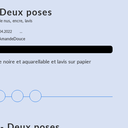
 Deux poses
,
,
de nus
encre
lavis
04.2022
…
 AmandeDouce
oire et aquarellable et lavis sur papier
ire la suite
 - Deux poses