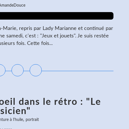
 AmandeDouce
an-Marie, repris par Lady Marianne et continué par
e samedi, c'est : "Jeux et jouets". Je suis restée
ieurs fois. Cette fois...
ire la suite
eil dans le rétro : "Le
sicien"
,
nture à l'huile
portrait