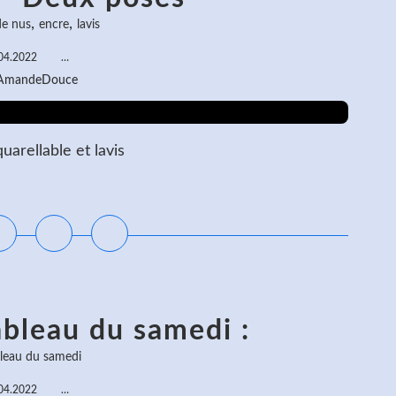
,
,
de nus
encre
lavis
04.2022
…
 AmandeDouce
arellable et lavis
ire la suite
ableau du samedi :
bleau du samedi
04.2022
…