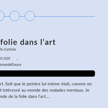
ire la suite
folie dans l'art
ie d'artiste
05.2020
…
 AmandeDouce
art. Soit que le peintre lui-même était, comme on
 soit intéressé au monde des malades mentaux. Je
de de la folie dans l'art....
ire la suite