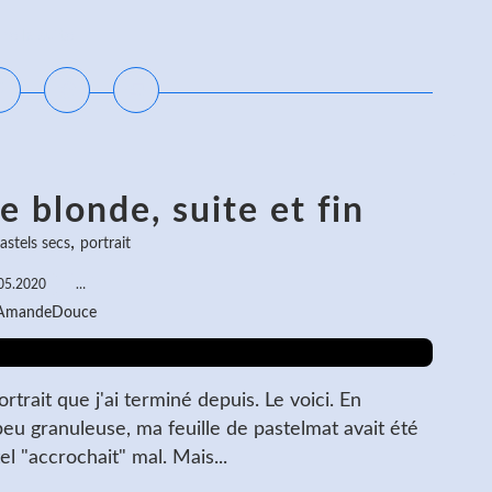
ire la suite
 blonde, suite et fin
,
astels secs
portrait
05.2020
…
 AmandeDouce
ortrait que j'ai terminé depuis. Le voici. En
peu granuleuse, ma feuille de pastelmat avait été
l "accrochait" mal. Mais...