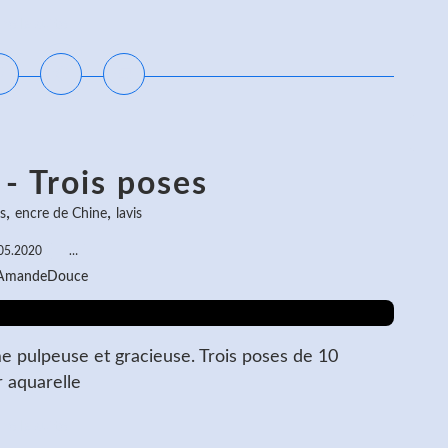
ire la suite
- Trois poses
,
,
s
encre de Chine
lavis
05.2020
…
 AmandeDouce
e pulpeuse et gracieuse. Trois poses de 10
r aquarelle
ire la suite