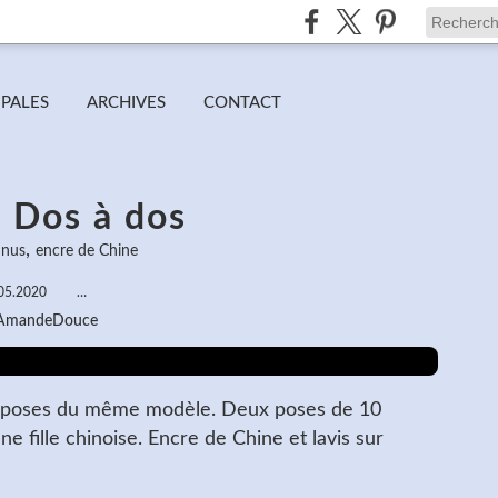
IPALES
ARCHIVES
CONTACT
- Dos à dos
,
 nus
encre de Chine
05.2020
…
 AmandeDouce
ux poses du même modèle. Deux poses de 10
e fille chinoise. Encre de Chine et lavis sur