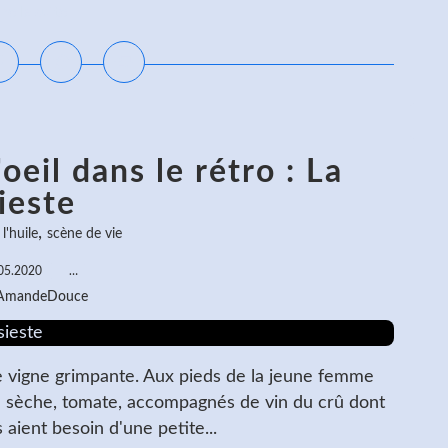
ire la suite
oeil dans le rétro : La
ieste
,
l'huile
scène de vie
05.2020
…
 AmandeDouce
e vigne grimpante. Aux pieds de la jeune femme
isse sèche, tomate, accompagnés de vin du crû dont
 aient besoin d'une petite...