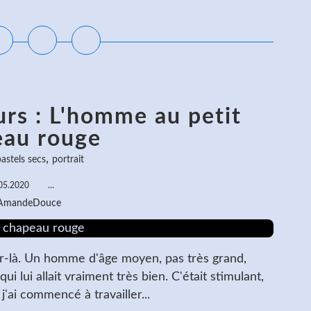
ire la suite
rs : L'homme au petit
eau rouge
,
astels secs
portrait
05.2020
…
 AmandeDouce
r-là. Un homme d'âge moyen, pas très grand,
ui lui allait vraiment très bien. C'était stimulant,
 j'ai commencé à travailler...