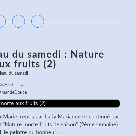
ire la suite
au du samedi : Nature
x fruits (2)
bleau du samedi
05.2020
…
 AmandeDouce
an-Marie, repris par Lady Marianne et continué par
st "Nature morte fruits de saison" (2ème semaine).
, le peintre du bonheur....