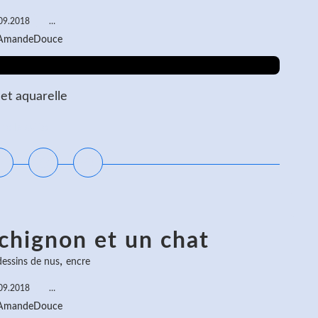
09.2018
…
 AmandeDouce
 et aquarelle
ire la suite
chignon et un chat
,
dessins de nus
encre
09.2018
…
 AmandeDouce