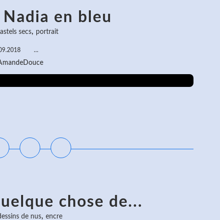
 Nadia en bleu
,
astels secs
portrait
09.2018
…
 AmandeDouce
ire la suite
quelque chose de...
,
dessins de nus
encre