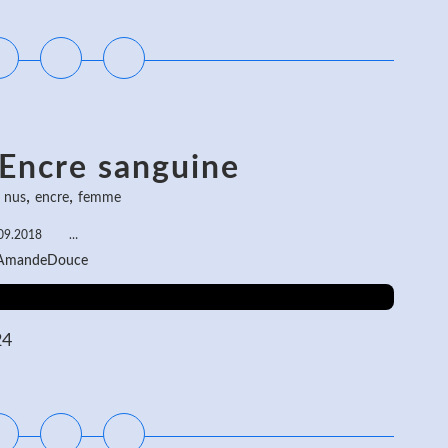
ire la suite
 Encre sanguine
,
,
e nus
encre
femme
09.2018
…
 AmandeDouce
24
ire la suite