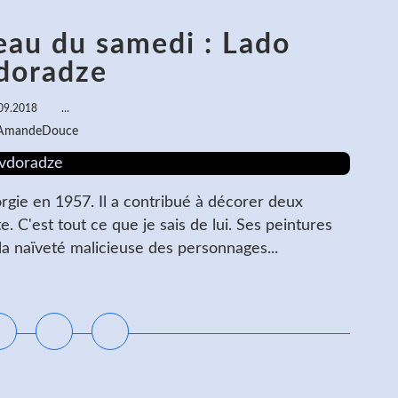
eau du samedi : Lado
doradze
09.2018
…
 AmandeDouce
gie en 1957. Il a contribué à décorer deux
e. C'est tout ce que je sais de lui. Ses peintures
 la naïveté malicieuse des personnages...
ire la suite