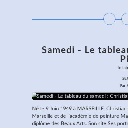
L
Samedi - Le tablea
P
le ta
28.
Par
Né le 9 Juin 1949 à MARSEILLE. Christian s
Marseille et de l’académie de peinture Marg
diplôme des Beaux Arts. Son site Ses portrait