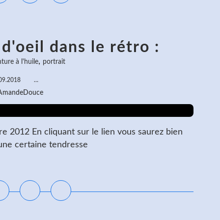
'oeil dans le rétro :
,
ture à l'huile
portrait
09.2018
…
 AmandeDouce
e 2012 En cliquant sur le lien vous saurez bien
 une certaine tendresse
ire la suite