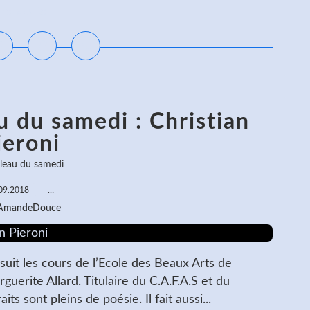
ire la suite
u du samedi : Christian
ieroni
bleau du samedi
09.2018
…
 AmandeDouce
uit les cours de l’Ecole des Beaux Arts de
uerite Allard. Titulaire du C.A.F.A.S et du
s sont pleins de poésie. Il fait aussi...