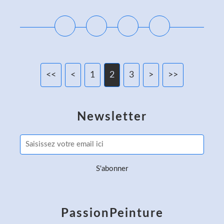
Lire la suite
<<
<
1
2
3
>
>>
Newsletter
PassionPeinture