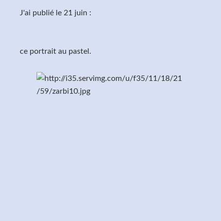
J'ai publié le 21 juin :
http://amandedouce.over-blog.net/article-il-
faudrait-bien-le-terminer-118597564.html
ce portrait au pastel.