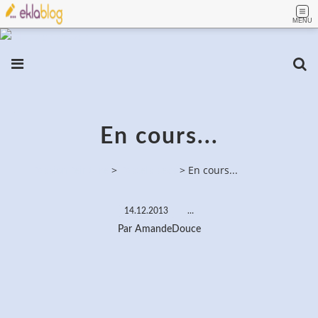
MENU
En cours...
PassionPeinture
>
Pastels secs
>
En cours...
14.12.2013
…
Par AmandeDouce