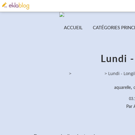
ACCUEIL
CATÉGORIES PRINC
Lundi -
PassionPeinture
>
Dessins de nus
>
Lundi - Longi
,
aquarelle
03.
Par