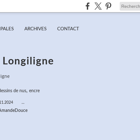
IPALES
ARCHIVES
CONTACT
 Longiligne
ligne
,
dessins de nus
encre
11.2024
…
 AmandeDouce