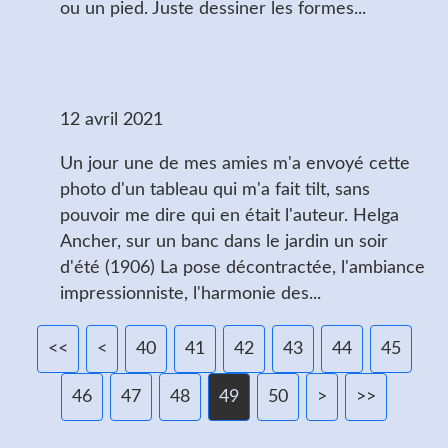
ou un pied. Juste dessiner les formes...
Mardi - Peter Ancher
12 avril 2021
Un jour une de mes amies m'a envoyé cette
photo d'un tableau qui m'a fait tilt, sans
pouvoir me dire qui en était l'auteur. Helga
Ancher, sur un banc dans le jardin un soir
d'été (1906) La pose décontractée, l'ambiance
impressionniste, l'harmonie des...
<<
<
10
20
30
40
41
42
43
44
45
46
47
48
49
50
60
70
80
90
100
>
>>