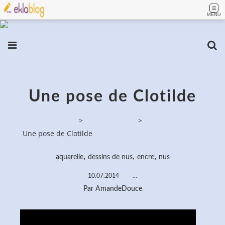
MENU
Une pose de Clotilde
PassionPeinture
>
Dessins de nus
>
Une pose de Clotilde
,
,
,
aquarelle
dessins de nus
encre
nus
10.07.2014
…
Par AmandeDouce